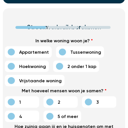
Stroomverbruik berekenen
In welke woning woon je?
*
Appartement
Tussenwoning
Hoekwoning
2 onder 1 kap
Vrijstaande woning
Met hoeveel mensen woon je samen?
*
1
2
3
4
5 of meer
Hoe zuinig gaan jij en je huisgenoten om met