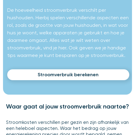
De hoeveelheid stroomverbruik verschilt per
huishouden. Hierbij spelen verschillende aspecten een
rol, zoals de grootte van jouw huishouden, in wat voor
huis je woont, welke apparaten je gebruikt en hoe je
daarmee omgaat. Alles wat je wilt weten over
stroomverbruik, vind je hier. Ook geven we je handige
tips waarmee je kunt besparen op je stroomverbruik.
Stroomverbruik berekenen
Waar gaat al jouw stroomverbruik naartoe?
Stroomkosten verschillen per gezin en zijn afhankelijk van
een heleboel aspecten. Waar het bedrag op jouw
energierekening precies door wordt bepaald, nemen