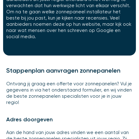
verwachten dat hun werkwijze licht van elkaar verschilt.
Om na te gaan welke zonnepaneel installateur het
beste bij jou past, kun je kijken naar recensies. Veel
aanbieders noemen deze op hun website, maar kijk ook
naar wat mensen over hen schreven op Google en
social media.
Stappenplan aanvragen zonnepanelen
Ontvang jij graag een offerte voor zonnepanelen? Vul je
gegevens in via het onderstaand formulier, en wij vinden
de beste zonnepanelen specialisten voor je in jouw
regio!
Adres doorgeven
Aan de hand van jouw adres vinden we een aantal van
de beste zonnepanelen specialisten uit jouw regio. Zij