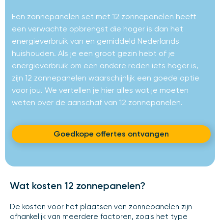
Een zonnepanelen set met 12 zonnepanelen heeft
een verwachte opbrengst die hoger is dan het
energieverbruik van en gemiddeld Nederlands
huishouden. Als je een groot gezin hebt of je
energieverbruik om een andere reden iets hoger is,
zijn 12 zonnepanelen waarschijnlijk een goede optie
voor jou. We vertellen je hier alles wat je moeten
weten over de aanschaf van 12 zonnepanelen.
Goedkope offertes ontvangen
Wat kosten 12 zonnepanelen?
De kosten voor het plaatsen van zonnepanelen zijn
afhankelijk van meerdere factoren, zoals het type