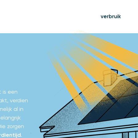
verbruik
 is een
aakt, verdien
lijk al in
elangrijk
Die zorgen
dientijd
.