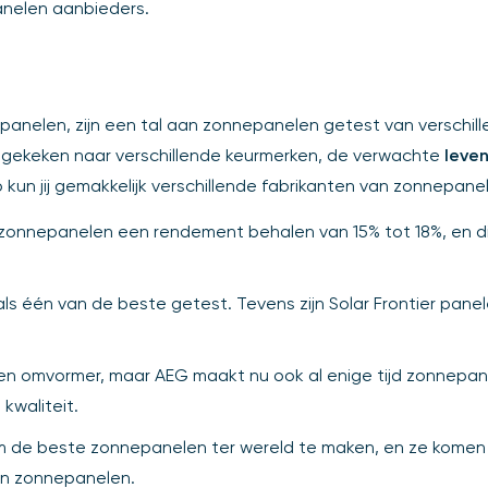
anelen aanbieders.
panelen, zijn een tal aan zonnepanelen getest van verschill
ekeken naar verschillende keurmerken, de verwachte
leve
kun jij gemakkelijk verschillende fabrikanten van zonnepanel
 zonnepanelen een rendement behalen van 15% tot 18%, en die 
 als één van de beste getest. Tevens zijn Solar Frontier pa
 omvormer, maar AEG maakt nu ook al enige tijd zonnepane
kwaliteit.
 de beste zonnepanelen ter wereld te maken, en ze komen aa
an zonnepanelen.