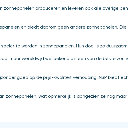
ng in zonnepanelen produceren en leveren ook alle overige b
nnepanelen en biedt daarom geen andere zonnepanelen. Die f
ote speler te worden in zonnepanelen. Hun doel is zo duurza
 Europa, maar wereldwijd wel bekend als een van de beste z
jzonder goed op de prijs-kwaliteit verhouding. NSP biedt ech
an zonnepanelen, wat opmerkelijk is aangezien ze nog maar j