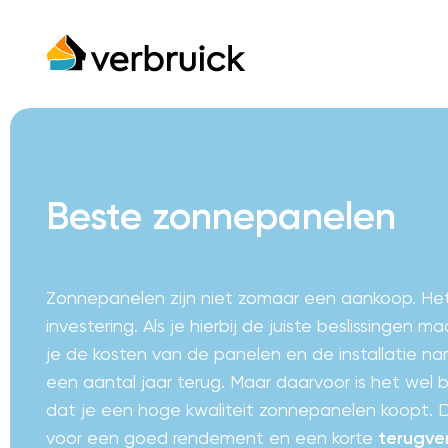
Beste zonnepanelen
Zonnepanelen zijn niet zomaar een aankoop. Het
investering. Als je hierbij de juiste beslissingen m
je de kosten van de panelen en de installatie name
een aantal jaar terug. Maar daarvoor is het wel b
dat je een hoge kwaliteit zonnepanelen koopt. 
voor een goed rendement en een korte
terugver